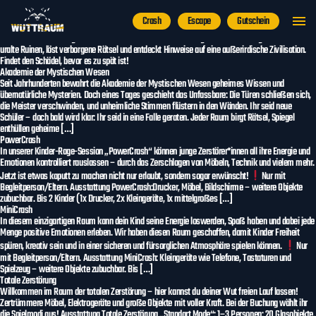
Archiv:
Services
Tempel des verlorenen Kristallschädels
Crash
Escape
Gutschein
Ihr seid ein Team von Archäologen, das den Spuren von Indiana Jones folgt. Der legendäre
Kristallschädel wurde gestohlen – und mit ihm droht der Welt großes Unheil. Begebt euch tief in
uralte Ruinen, löst verborgene Rätsel und entdeckt Hinweise auf eine außerirdische Zivilisation.
Findet den Schädel, bevor es zu spät ist!
Akademie der Mystischen Wesen
Seit Jahrhunderten bewahrt die Akademie der Mystischen Wesen geheimes Wissen und
übernatürliche Mysterien. Doch eines Tages geschieht das Unfassbare: Die Türen schließen sich,
die Meister verschwinden, und unheimliche Stimmen flüstern in den Wänden. Ihr seid neue
Schüler – doch bald wird klar: Ihr seid in eine Falle geraten. Jeder Raum birgt Rätsel, Spiegel
enthüllen geheime […]
PowerCrash
In unserer Kinder-Rage-Session „PowerCrash“ können junge Zerstörer*innen all ihre Energie und
Emotionen kontrolliert rauslassen – durch das Zerschlagen von Möbeln, Technik und vielem mehr.
Jetzt ist etwas kaputt zu machen nicht nur erlaubt, sondern sogar erwünscht!
Nur mit
Begleitperson/Eltern. Ausstattung PowerCrash:Drucker, Möbel, Bildschirme – weitere Objekte
zubuchbar. Bis 2 Kinder (1x Drucker, 2x Kleingeräte, 1x mittelgroßes […]
MiniCrash
In diesem einzigartigen Raum kann dein Kind seine Energie loswerden, Spaß haben und dabei jede
Menge positive Emotionen erleben. Wir haben diesen Raum geschaffen, damit Kinder Freiheit
spüren, kreativ sein und in einer sicheren und fürsorglichen Atmosphäre spielen können.
Nur
mit Begleitperson/Eltern. Ausstattung MiniCrash: Kleingeräte wie Telefone, Tastaturen und
Spielzeug – weitere Objekte zubuchbar. Bis […]
Totale Zerstörung
Willkommen im Raum der totalen Zerstörung – hier kannst du deiner Wut freien Lauf lassen!
Zertrümmere Möbel, Elektrogeräte und große Objekte mit voller Kraft. Bei der Buchung wählt ihr
die Spielmodi aus! Ausstattung Totale Zerstörung „Standart Mode“: 1–3 Personen: 20 Glasobjekte,