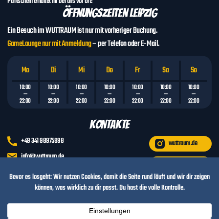
Parkschein erhaltet ihr bei uns vor Ort!
Öffnungszeiten LEIPZIG
Ein Besuch im WUTTRAUM ist nur mit vorheriger Buchung.
GameLounge nur mit Anmeldung
– per Telefon oder E-Mail.
Mo
Di
Mi
Do
Fr
Sa
So
10:00
10:00
10:00
10:00
10:00
10:00
10:00
—
—
—
—
—
—
—
22:00
22:00
22:00
22:00
22:00
22:00
22:00
Kontakte
+49 341 98975898
wuttraum.de
info@wuttraum.de
wuttraum.leipzig
Standorte
WUTTRAUM LEIPZIG: Torweg 1, 04435 Schkeuditz