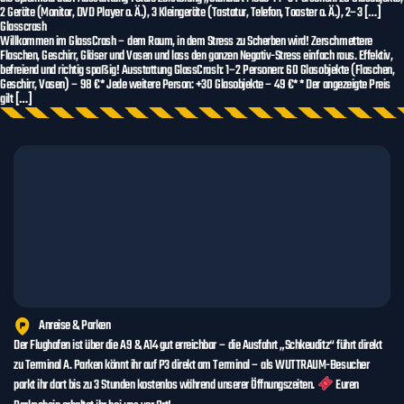
2 Geräte (Monitor, DVD Player o. Ä.), 3 Kleingeräte (Tastatur, Telefon, Toaster o. Ä.), 2–3 […]
Glasscrash
Willkommen im GlassCrash – dem Raum, in dem Stress zu Scherben wird! Zerschmettere
Flaschen, Geschirr, Gläser und Vasen und lass den ganzen Negativ-Stress einfach raus. Effektiv,
befreiend und richtig spaßig! Ausstattung GlassCrash: 1–2 Personen: 60 Glasobjekte (Flaschen,
Geschirr, Vasen) – 98 €* Jede weitere Person: +30 Glasobjekte – 49 €* * Der angezeigte Preis
gilt […]
Anreise & Parken
Der Flughafen ist über die A9 & A14 gut erreichbar – die Ausfahrt „Schkeuditz“ führt direkt
zu Terminal A. Parken könnt ihr auf P3 direkt am Terminal – als WUTTRAUM-Besucher
parkt ihr dort bis zu 3 Stunden kostenlos während unserer Öffnungszeiten.
Euren