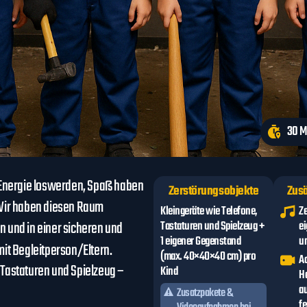
30 M
 Energie loswerden, Spaß haben
Zerstörungsobjekte
Zusä
 Wir haben diesen Raum
Kleingeräte wie Telefone,
Z
in und in einer sicheren und
Tastaturen und Spielzeug +
e
1 eigener Gegenstand
un
mit Begleitperson/Eltern.
(max. 40×40×40 cm) pro
A
 Tastaturen und Spielzeug –
Kind
H
a
Zusatzpakete &
fe