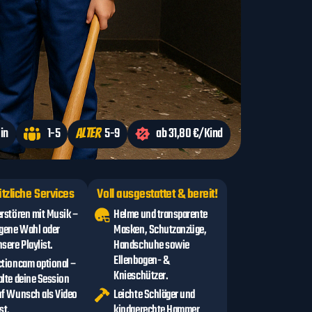
in
1-5
5-9
ab 31,80 €/Kind
Alter
tzliche Services
Voll ausgestattet & bereit!
erstören mit Musik –
Helme und transparente
igene Wahl oder
Masken, Schutzanzüge,
sere Playlist.
Handschuhe sowie
Ellenbogen- &
ctioncam optional –
Knieschützer.
alte deine Session
uf Wunsch als Video
Leichte Schläger und
st.
kindgerechte Hammer