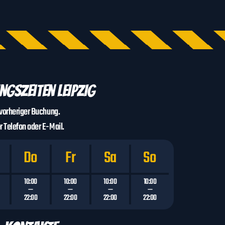
ngszeiten LEIPZIG
vorheriger Buchung.
r Telefon oder E-Mail.
Do
Fr
Sa
So
10:00
10:00
10:00
10:00
—
—
—
—
22:00
22:00
22:00
22:00