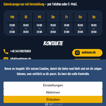
GameLounge nur mit Anmeldung
– per Telefon oder E-Mail.
Mo
Di
Mi
Do
Fr
Sa
So
10:00
10:00
10:00
10:00
10:00
10:00
10:00
—
—
—
—
—
—
—
22:00
22:00
22:00
22:00
22:00
22:00
22:00
Kontakte
+49 341 98975898
wuttraum.de
info@wuttraum.de
wuttraum.leipzig
Standorte
WUTTRAUM LEIPZIG: Torweg 1, 04435 Schkeuditz
WUTBOX GRIMMA: Südstraße 80 Gebäude 86.2, 04668 Grimma
Copyright © 2026 WUTTRAUM ·
Impressum
·
Datenschutz
·
AGB