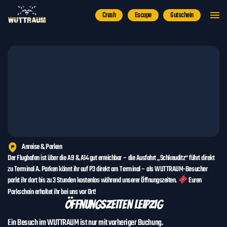
Kategorie:
Blog
Hello world!
Crash
Escape
Gutschein
Welcome to WordPress. This is your first post. Edit or delete it, then start writing!
Anreise & Parken
Der Flughafen ist über die A9 & A14 gut erreichbar – die Ausfahrt „Schkeuditz“ führt direkt
zu Terminal A. Parken könnt ihr auf P3 direkt am Terminal – als WUTTRAUM-Besucher
parkt ihr dort bis zu 3 Stunden kostenlos während unserer Öffnungszeiten.
Euren
Parkschein erhaltet ihr bei uns vor Ort!
Öffnungszeiten LEIPZIG
Ein Besuch im WUTTRAUM ist nur mit vorheriger Buchung.